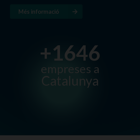
Més informació
+1646
empreses a
Catalunya